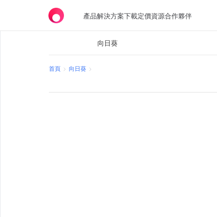
產品
解決方案
下載
定價
資源
合作夥伴
向日葵
首頁
向日葵