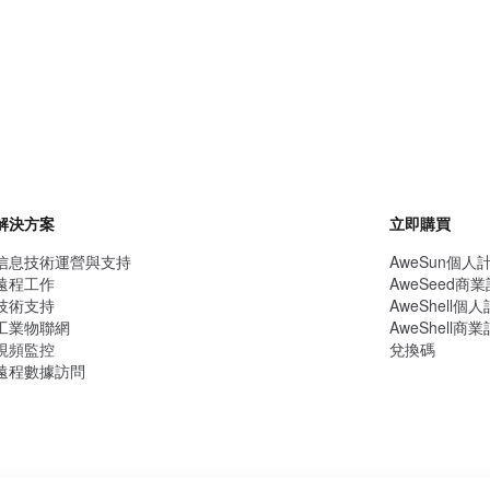
解決方案
立即購買
信息技術運營與支持
AweSun個人
遠程工作
AweSeed商
技術支持
AweShell個
工業物聯網
AweShell商
視頻監控
兌換碼
遠程數據訪問