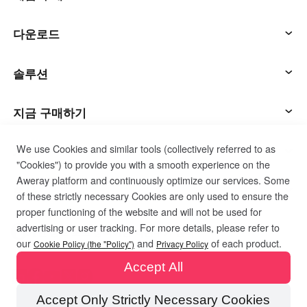
산업 제조
연락처
Asia
AweSun
다운로드
체인 리테일
中國香港
中國澳門
스마트 하드웨어
繁體中文
繁體中文
애씨
AweSun 클라이언트
솔루션
中國台灣
日本
繁體中文
日本語
애웰
AweSeed 클라이언트
IT 운영 및 지원
지금 구매하기
한국
Malaysia
한국어
English
We use Cookies and similar tools (collectively referred to as
스마트 하드웨어
AweShell 클라이언트
원격 작업
AweSun 개인 계획
지원
ประเทศไทย
Việt Nam
"Cookies") to provide you with a smooth experience on the
Aweray platform and continuously optimize our services. Some
ไทย
Tiếng Việt
기술 지원
AweSeed 사업 계획
고객 서비스 연락
회사
of these strictly necessary Cookies are only used to ensure the
دولة الإمارات العربية المتحدة
proper functioning of the website and will not be used for
English
advertising or user tracking. For more details, please refer to
산업용 IoT
AweShell 개인 계획
자료
우리에 대해서
개인 정보 보호 정책
이용 약관
쿠키 정책
Philippines
Singapore
our
and
of each product.
Cookie Policy (the "Policy")
Privacy Policy
English
English
Accept All
비디오 감시
AweShell 사업 계획
블로그
파트너가 되세요
Indonesia
Қазақстан
Accept Only Strictly Necessary Cookies
English
Русский