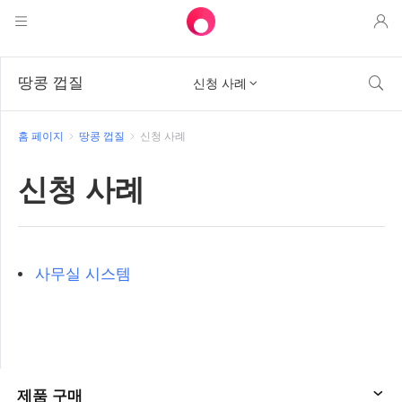
제품
땅콩 껍질

신청 사례

AweSun
솔루션
원격 데스크톱 제어
홈 페이지
땅콩 껍질
신청 사례
다운로드
IT 운영 및 지원
애씨
신청 사례
인텔리전트 네트워킹
가격
원격 작업
AweSun 개인 판
애웰
자원
기술 지원
AweSeed 클라이언트
AweSun 개인 계획
NAT 트래버스 전문가
사무실 시스템
파트너
산업용 IoT
AweShell 클라이언트
AweSeed 사업 계획
자원
비디오 감시
AweShell 개인 계획
파트너
더 보기
한국
원격 데이터 액세스
AweShell 사업 계획
한국어
제품 구매