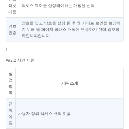
Узбекистан
Кыргызстан
라넷
액세스 제어를 설정해야하는 매핑을 선택
매핑
Русский
Русский
암호를 열고 암호를 설정 한 후 웹 사이트 보안을 보장하
암호
기 위해 웹 페이지 클래스 매핑에 연결하기 전에 암호를
Europe
인증
확인해야합니다.
United Kingdom
España
!
English
Español
Россия
Белару́сь
##2.2 시간 제한
Русский
Русский
설
Україна
Deutschland
정
English
English
기능 소개
항
Belgien
목
English
규
칙
사용자 정의 액세스 규칙 이름
이
North America
름
United States
Canada