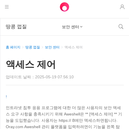
제품
땅콩 껍질

보안 센터

AweSun
솔루션
원격 데스크톱 제어
홈 페이지
땅콩 껍질
보안 센터
액세스 제어
다운로드
IT 운영 및 지원
애씨
인텔리전트 네트워킹
가격
액세스 제어
원격 작업
AweSun 개인 판
애웰
자원
기술 지원
AweSeed 클라이언트
AweSun 개인 계획
업데이트 날짜：2025-05-19 07:56:10
NAT 트래버스 전문가
파트너
산업용 IoT
AweShell 클라이언트
AweSeed 사업 계획
자원
!
비디오 감시
AweShell 개인 계획
파트너
더 보기
인트라넷 침투 응용 프로그램에 대한 더 많은 사용자의 보안 액세
스 요구 사항을 충족시키기 위해 Aweshell은 ** [액세스 제어] ** 기
한국
원격 데이터 액세스
AweShell 사업 계획
능을 도입했습니다. 사용자는 https:// B에만 액세스하면됩니다.
한국어
Oray.com Aweshell 관리 플랫폼을 입력하려면이 기능을 왼쪽 탐