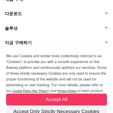
AweSun
다운로드
애씨
AweSun 클라이언트
솔루션
애웰
AweSeed 클라이언트
IT 운영 및 지원
지금 구매하기
We use Cookies and similar tools (collectively referred to as
스마트 하드웨어
AweShell 클라이언트
원격 작업
AweSun 개인 계획
지원
"Cookies") to provide you with a smooth experience on the
Aweray platform and continuously optimize our services. Some
기술 지원
AweSeed 사업 계획
고객 서비스 연락
회사
of these strictly necessary Cookies are only used to ensure the
proper functioning of the website and will not be used for
advertising or user tracking. For more details, please refer to
산업용 IoT
AweShell 개인 계획
자료
우리에 대해서
개인 정보 보호 정책
이용 약관
쿠키 정책
our
and
of each product.
Cookie Policy (the "Policy")
Privacy Policy
Accept All
비디오 감시
AweShell 사업 계획
블로그
파트너가 되세요
Accept Only Strictly Necessary Cookies