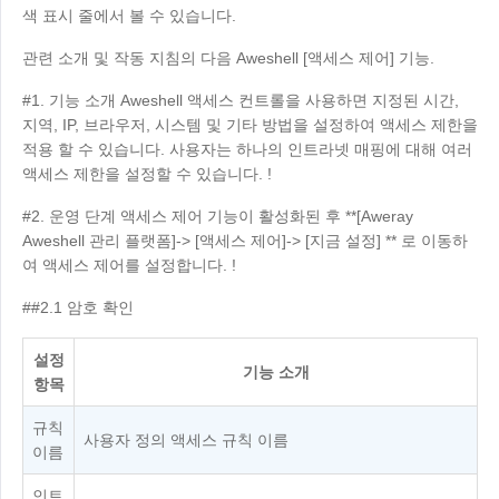
산업 제조
색 표시 줄에서 볼 수 있습니다.
연락처
Asia
관련 소개 및 작동 지침의 다음 Aweshell [액세스 제어] 기능.
체인 리테일
中國香港
中國澳門
스마트 하드웨어
#1. 기능 소개 Aweshell 액세스 컨트롤을 사용하면 지정된 시간,
繁體中文
繁體中文
지역, IP, 브라우저, 시스템 및 기타 방법을 설정하여 액세스 제한을
中國台灣
日本
적용 할 수 있습니다. 사용자는 하나의 인트라넷 매핑에 대해 여러
繁體中文
日本語
액세스 제한을 설정할 수 있습니다. !
한국
Malaysia
#2. 운영 단계 액세스 제어 기능이 활성화된 후 **[Aweray
한국어
English
Aweshell 관리 플랫폼]-> [액세스 제어]-> [지금 설정] ** 로 이동하
ประเทศไทย
Việt Nam
여 액세스 제어를 설정합니다. !
ไทย
Tiếng Việt
##2.1 암호 확인
دولة الإمارات العربية المتحدة
설정
English
기능 소개
항목
Philippines
Singapore
English
English
규칙
사용자 정의 액세스 규칙 이름
이름
Indonesia
Қазақстан
English
Русский
인트