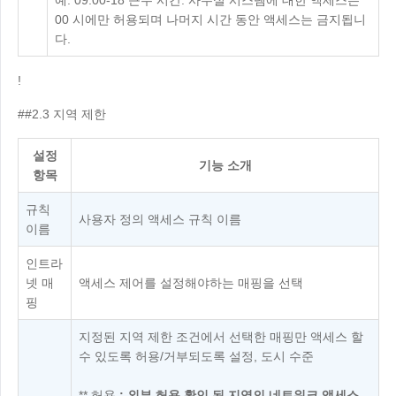
Other
00 시에만 허용되며 나머지 시간 동안 액세스는 금지됩니
Other Regions
다.
English
!
AI-translated page. Original content available in English.
##2.3 지역 제한
설정
기능 소개
항목
규칙
사용자 정의 액세스 규칙 이름
이름
인트라
넷 매
액세스 제어를 설정해야하는 매핑을 선택
핑
지정된 지역 제한 조건에서 선택한 매핑만 액세스 할
수 있도록 허용/거부되도록 설정, 도시 수준
** 허용
: 외부 허용 확인 된 지역의 네트워크 액세스