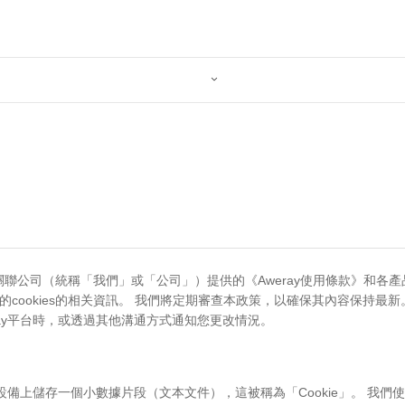

LTD.及其關聯公司（統稱「我們」或「公司」）提供的《Aweray使用條款
所使用的cookies的相关資訊。 我們將定期審查本政策，以確保其內容保
ay平台時，或透過其他溝通方式通知您更改情況。
備上儲存一個小數據片段（文本文件），這被稱為「Cookie」。 我們使用