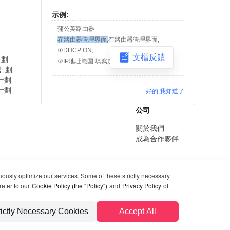
示例:
蒲公英路由器
在路由器管理界面,
在路由器管理界面,
支持
①DHCP:ON;
文檔反饋
計劃
聯絡客服
②IP地址範圍:填寫起始和結束地址段;
業計劃
資源
人計劃
部落格
業計劃
好的,我知道了
公司
關於我們
成為合作夥伴
uously optimize our services. Some of these strictly necessary
refer to our
Cookie Policy (the "Policy")
and
Privacy Policy
of
rictly Necessary Cookies
Accept All