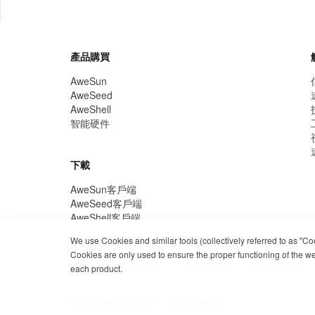
產品購買
AweSun
AweSeed
AweShell
智能硬件
下載
AweSun客戶端
AweSeed客戶端
AweShell客戶端
We use Cookies and similar tools (collectively referred to as "C
Cookies are only used to ensure the proper functioning of the webs
隱私政策
使用條款
Cookies政策
each product.
版權 ©2026 AweRay PTE保留所有權利。