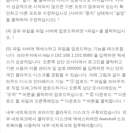
Узбекистан
Кыргызстан
가 성공적으로 시작되지 않으면 기본 포트가 점유되어 있는지 확
인하고 다른 포트로 수정하십시오 (서버의 "중지" 상태에서 "설정"
Русский
Русский
을 클릭하여 수정하십시오). !
(4) 공유 파일을 파일 서버에 업로드하려면 <파일> 을 클릭하십시
Europe
오. !
United Kingdom
España
(5) 파일 서버에 액세스하고 파일을 업로드하는 기능을 테스트합
English
Español
니다. 브라우저에서 http:// 192.168.1.101:8080 을 입력하면 액세
Россия
Белару́сь
스가 성공적입니다. 오른쪽 상단 모서리에서 로그인을 클릭하고
Русский
Русский
기본 사용자 이름 관리자 및 암호 000000 을 입력하면 자신 만의
개인 클라우드 디스크를 경험할 수 있습니다. 아래 그림과 같이 클
Україна
Deutschland
라우드 디스크 인터페이스 기능: ** ① 업로드: ** 파일을 브라우저
English
English
로 직접 드래그하여 업로드하거나 오른쪽 상단 모서리에있는 **
Belgien
"조작" ** 버튼을 클릭하여 업로드하십시오. ** ② 다운로드: ** 다운
로드 할 파일의 오른쪽에있는 ** 다운로드 ** 버튼을 클릭합니다. !
English
내부 네트워크의 프라이빗 클라우드 디스크가 구축되었습니다. 외
부 네트워크에서 클라우드 디스크에 액세스하려면 Aweshell 소프
North America
트웨어를 사용하여 내부 네트워크에 침투해야합니다.
United States
Canada