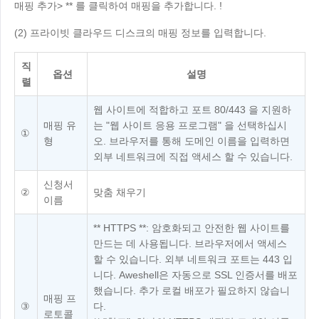
Other
매핑 추가> ** 를 클릭하여 매핑을 추가합니다. !
Other Regions
(2) 프라이빗 클라우드 디스크의 매핑 정보를 입력합니다.
English
직
옵션
설명
AI-translated page. Original content available in English.
렬
웹 사이트에 적합하고 포트 80/443 을 지원하
매핑 유
는 "웹 사이트 응용 프로그램" 을 선택하십시
①
형
오. 브라우저를 통해 도메인 이름을 입력하면
외부 네트워크에 직접 액세스 할 수 있습니다.
신청서
②
맞춤 채우기
이름
** HTTPS **: 암호화되고 안전한 웹 사이트를
만드는 데 사용됩니다. 브라우저에서 액세스
할 수 있습니다. 외부 네트워크 포트는 443 입
니다. Aweshell은 자동으로 SSL 인증서를 배포
했습니다. 추가 로컬 배포가 필요하지 않습니
매핑 프
③
다.
로토콜