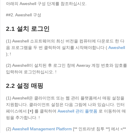
아래의 Aweshell 구성 단계를 참조하십시오.
English
English
México
##2. Aweshell 구성
Español
2.1 설치 로그인
(1) Aweshell 소프트웨어의 최신 버전을 컴퓨터에 다운로드 한 다
South America
음 프로그램을 두 번 클릭하여 설치를 시작해야합니다 (
Aweshell
Colombia
Perú
); !
Español
Español
(2) Aweshell이 설치된 후 로그인 창에 Aweray 계정 번호와 암호를
Argentina
Venezuela
입력하여 로그인하십시오. !
Español
Español
2.2 설정 매핑
Oceania
(1) Aweshell은 클라이언트 또는 웹 관리 플랫폼에서 매핑 설정을
지원합니다. 클라이언트 설정은 다음 그림에 나와 있습니다. 인터
Australia
New Zealand
페이스에서
[+]
를 클릭하여
Aweshell 관리 플랫폼
로 이동하여 매
English
English
핑을 추가합니다. !
(2)
Aweshell Management Platform
[** 인트라넷 침투 **] 에서 <**