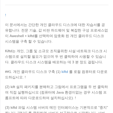
산업 제조
연락처
Asia
체인 리테일
!
中國香港
中國澳門
스마트 하드웨어
繁體中文
繁體中文
이 문서에서는 간단한 개인 클라우드 디스크에 대한 자습서를 공
유합니다. 전문 기술, 값 비싼 하드웨어 및 복잡한 구성 프로세스없
中國台灣
日本
이 Aweshell + kiftd를 선택하여 암호화 된 개인 클라우드 디스크
繁體中文
日本語
시스템을 구축 할 수 있습니다.
한국
Malaysia
Kiftd는 개인, 그룹 및 소규모 조직을위한 사설 네트워크 디스크 시
한국어
English
스템으로 설치할 필요가 없으며 두 번 클릭하여 사용할 수 있습니
ประเทศไทย
Việt Nam
다. 클라우드 디스크 시스템을 배포하는 데 3 분 정도 걸립니다.
ไทย
Tiếng Việt
##1. 개인 클라우드 디스크 구축 (1)
kiftd
를 로컬 컴퓨터로 다운로
دولة الإمارات العربية المتحدة
드하십시오. !
English
(2) kift 설치 패키지를 분해하고 그림에서 프로그램을 두 번 클릭하
Philippines
Singapore
여 직접 실행하십시오 (컴퓨터에 Java 환경이없는 경우 시스템 프
English
English
롬프트에 따라 다운로드하여 설치하십시오). !
Indonesia
Қазақстан
(3) kiftd 파일 시스템 서버의 메인 인터페이스는 기본적으로 "중지"
English
Русский
됩니다. "열기" 를 클릭하면 서버가 성공적으로 시작됩니다. 서버