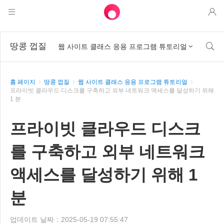
제품
땅콩 껍질

웹 사이트 클래스 응용 프로그램 튜토리얼

AweSun
솔루션
원격 데스크톱 제어
홈 페이지
땅콩 껍질
웹 사이트 클래스 응용 프로그램 튜토리얼
다운로드
IT 운영 및 지원
애씨
프라이빗 클라우드 디스크를 구축하고 외부 네트워크 액세스를 달성하기 위해
1 분
인텔리전트 네트워킹
가격
원격 작업
AweSun 개인 판
애웰
프라이빗 클라우드 디스크
자원
기술 지원
AweSeed 클라이언트
AweSun 개인 계획
NAT 트래버스 전문가
를 구축하고 외부 네트워크
파트너
산업용 IoT
AweShell 클라이언트
AweSeed 사업 계획
자원
액세스를 달성하기 위해 1
비디오 감시
AweShell 개인 계획
파트너
더 보기
분
한국
원격 데이터 액세스
AweShell 사업 계획
한국어
업데이트 날짜：2025-05-19 07:55:47