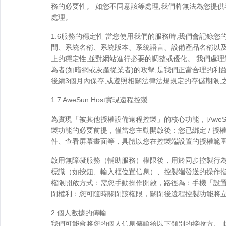
務的必要性。 如您不同意該等處理,我們將無法為您提
處理。
1.6服務的穩定性 當您使用我們的服務時,我們會記錄您的
間、系統名稱、系統版本、系統語言、設備產品名稱以及
上的穩定性,並對網站進行必要的調整或優化。 我們處
為者(如暗網或灰產從業者)的攻擊,是我們正當合理的利
後續3個月內保存,或遵照相關法律法規規定的存儲期限
1.7 AweSun Host實現遠程控製
為實現「被其他授權設備遠程控製」的核心功能，[AweSun H
製功能的必要前提，僅當您主動開啟後：您已綁定 / 
件、查看屏幕畫面等，具體以您在控製端設置的授權範圍為準
啟用無障礙服務（輔助服務）權限後，用於同步控製行
標識（如按鈕、輸入框位置信息）、控製端發送的操作
權限開啟方式：需您手動操作開啟，路徑為：手機「設置」→
閉權利：您可隨時關閉該權限，關閉後遠程控製功能將立即停用
2.個人數據的傳輸
我們可能會將您的個人信息傳輸給以下類別的接收方。 