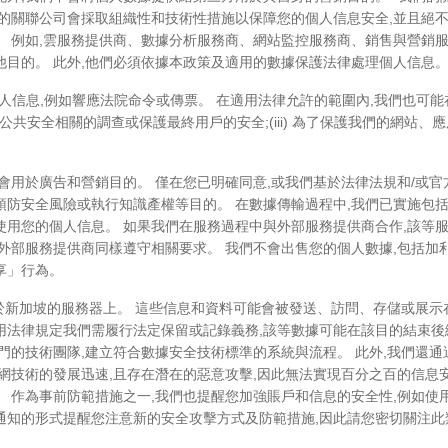
們的關聯公司會採取組織性和技術性措施以保障您的個人信息安全,並且絕不
。 例如,雲服務提供商、數據分析服務商、網站監控服務商、銷售與營銷
他目的。 此外,他們必須依據本政策及適用的數據保護法律處理個人信息
人信息,例如響應法院命令或傳票。 在適用法律允許的範圍內,我們也可能在
助與公共安全相關的調查或保護最終用戶的安全;(iii) 為了保護我們的網
會用於廣告和營銷目的。 僅在您已明確同意,或我們基於法律法規和/或
防安全風險或執行知識產權等目的。 在數據傳輸過程中,我們已實施包括
使用您的個人信息。 如果我們在服務過程中與外部服務提供商合作,該等
的外部服務提供商同樣遵守相關要求。 我們不會出售您的個人數據,包括加
享」行為。
位於新加坡的服務器上。 這些信息和資料可能會被發送、訪問、存儲或展示
用法律規定我們需履行法定保留或記錄義務,該等數據可能在該目的結束後繼
門的技術團隊,建立符合數據安全技術標準的系統與流程。 此外,我們還
聯網技術的發展迅速,且存在潛在的惡意攻擊,因此無法實現百分之百的信息
。 作為事前防範措施之一,我們也提醒您加強賬戶和信息的安全性,例如
通知的形式提醒您注意新的安全攻擊方式及防範措施,因此請您密切關注此