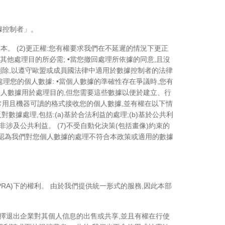
數據控制者」。
本。 (2)更正權:您有權要求我們在不延遲的情況下更正
或其他處理目的所必需; •當您撤回處理所依據的同意,且沒
被刪除,以遵守歐盟或成員國法律中適用於數據控制者的法律
處理您的個人數據: •當個人數據的準確性存在爭議時,您有
個人數據用於處理目的,但您需要這些數據以便於建立、行
、常用且機器可讀的格式接收您的個人數據,並有權在以下情
數據處理,包括:(a)基於合法利益的處理;(b)基於公共利
非涉及公共利益。 (7)不受自動化決策(包括畫像)約束的
果您認為我們對您個人數據的處理不符合本政策或適用的數據
PRA)下的權利。 由於我們提供統一形式的服務,因此本部
權選擇退出企業對其個人信息的出售或共享,並且有權在行使