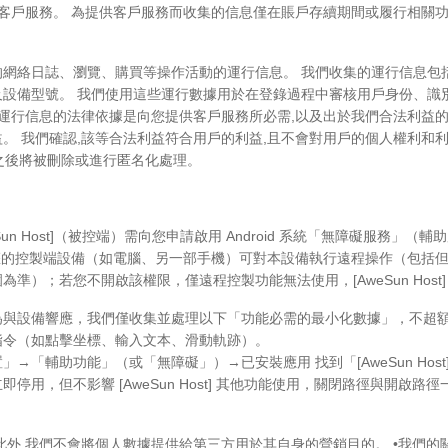
供客戶服務。 為提供客戶服務而收集的信息僅在賬戶存續期間或履行相關
網絡日誌、瀏覽、購買等操作活動的運行信息。 我們收集的運行信息包括:IP地
設備型號。 我們使用這些運行數據用於在登錄過程中審核用戶身份、識
理運行信息的法律依據是向您提供客戶服務所必需,以及出於我們合法利益
益。 我們確認,該等合法利益符合用戶的利益,且不會對用戶的個人權利和
,之後將被刪除或進行匿名化處理。
ost]（被控端）需向您申請啟用 Android 系統「無障礙服務」（輔助服務）（A
授權的控製端設備（如電腦、另一部手機）可對本設備執行遠程操作（包括
）；若您不開啟該權限，僅遠程控製功能無法使用，[AweSun Host
為與設備響應，我們僅收集並處理以下「功能必需的最小化數據」，不超
指令（如點擊坐標、輸入文本、滑動軌跡）。
「輔助功能」（或「無障礙」）→已安裝應用 找到「[AweSun Hos
，但不影響 [AweSun Host] 其他功能使用，關閉路徑與開啟路徑
此外,我們不會將個人數據提供給第三方用於其自身的營銷目的。 •我們的