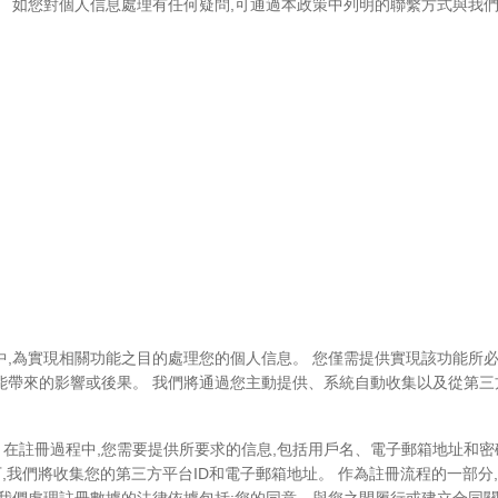
。 如您對個人信息處理有任何疑問,可通過本政策中列明的聯繫方式與我
中,為實現相關功能之目的處理您的個人信息。 您僅需提供實現該功能所必
能帶來的影響或後果。 我們將通過您主動提供、系統自動收集以及從第三
。 在註冊過程中,您需要提供所要求的信息,包括用戶名、電子郵箱地址和
 在此情況下,我們將收集您的第三方平台ID和電子郵箱地址。 作為註冊流程的