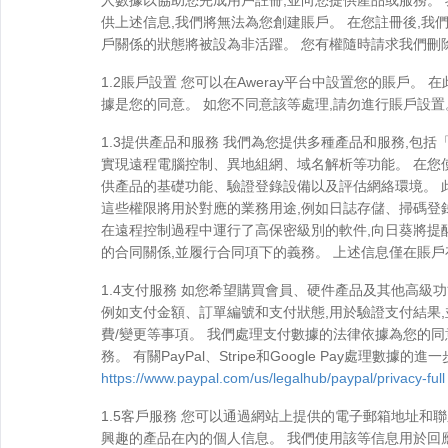
人數據以協助您完成用戶註冊,並向您提供產品或服務。
供上述信息,我們將無法為您創建賬戶。 在您註冊後,我
戶關係的狀態將被設為非活躍。 您有權隨時請求我們刪
1.2賬戶設置 您可以在Aweray平台中設置您的賬戶
據是您的同意。 如您不同意該等處理,請勿進行賬戶設
1.3提供產品和服務 我們為您提供多種產品和服務,包
實現遠程電腦控制、異地組網、域名解析等功能。 在您
供產品的基礎功能、驗證登錄設備以及評估網絡環境。 此
這些權限將用於對應的業務用途,例如日誌存儲、掃碼登
在遠程控制過程中運行了高保密級別的軟件,向日葵將提
的合同關係,並履行合同項下的義務。 上述信息僅在賬
1.4支付服務 如您希望購買會員、硬件產品及其他高級功能或版
例如支付金額、訂單編號和支付狀態,用於驗證支付結果,
費/變更等事項。 我們處理支付數據的法律依據為您的
務。 有關PayPal、Stripe和Google Pay處理
https://www.paypal.com/us/legalhub/paypal/privacy-full
1.5客戶服務 您可以通過網站上提供的電子郵箱地址
興趣的產品在內的個人信息。 我們使用該等信息用於回