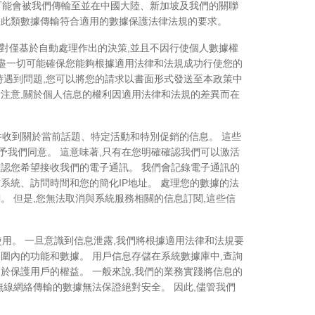
據可能會被我們傳輸至並在中國大陸、新加坡及我們的關聯
保此類數據傳輸符合適用的數據保護法律法規的要求。
反對僅基於自動處理作出的決策,並且不因行使個人數據權
將盡一切可能確保您能夠根據適用法律和法規成功行使您的
時遇到問題,您可以將您的請求以書面形式發送至本政策中
請注意,關於個人信息的權利因適用法律和法規的差異而在
件收到關於當前話題、特定活動和特別促銷的信息。 這些
予我們同意。 這意味著,只有在您明確確認我們可以激活
確認您希望接收我們的電子通訊。 我們會記錄電子通訊的
系統、訪問時間和您的簡化IP地址。 處理您的數據的法
。 但是,您無法取消與系統服務相關的信息訂閱,這些信
使用。 一旦意識到信息泄露,我們將根據適用法律和法規要
圍內的功能和數據。 用戶信息存儲在系統數據庫中,查詢
於保護用戶的權益。 一般來說,我們的業務實踐將信息的
無線網絡傳輸的數據無法保證絕對安全。 因此,儘管我們