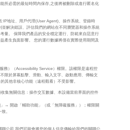
功能所必需的最短時間內保存,之後將被刪除或進行匿名化
址、用戶代理(User Agent)、操作系統、登錄時
別並解決錯誤、評估我們的網站在不同瀏覽器和操作系統
的考量。 保障我們產品的安全穩定運行、防範來自惡意行
利益產生負面影響。 您的運行數據將僅在實際使用期間及
ccessibility Service）權限。該權限是遠程控
但不限於屏幕點擊、滑動、輸入文字、啟動應用、傳輸文
] 的其他非核心功能（遠程觀看）不受影響。
額收集無關信息：操作交互數據、本設備當前界面的控件
t]」→ 開啟「輔助功能」（或「無障礙服務」）；權限關
一致。
關聯公司 我們可能會將您的個人信息傳輸給我們的關聯公