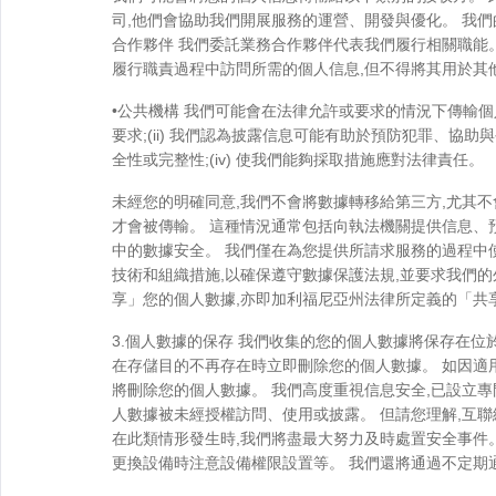
司,他們會協助我們開展服務的運營、開發與優化。 我
合作夥伴 我們委託業務合作夥伴代表我們履行相關職能
履行職責過程中訪問所需的個人信息,但不得將其用於其
•公共機構 我們可能會在法律允許或要求的情況下傳輸個
要求;(ii) 我們認為披露信息可能有助於預防犯罪、協
全性或完整性;(iv) 使我們能夠採取措施應對法律責任。
未經您的明確同意,我們不會將數據轉移給第三方,尤其不
才會被傳輸。 這種情況通常包括向執法機關提供信息、預
中的數據安全。 我們僅在為您提供所請求服務的過程中
技術和組織措施,以確保遵守數據保護法規,並要求我們
享」您的個人數據,亦即加利福尼亞州法律所定義的「共
3.個人數據的保存 我們收集的您的個人數據將保存在
在存儲目的不再存在時立即刪除您的個人數據。 如因適
將刪除您的個人數據。 我們高度重視信息安全,已設立專
人數據被未經授權訪問、使用或披露。 但請您理解,互
在此類情形發生時,我們將盡最大努力及時處置安全事件
更換設備時注意設備權限設置等。 我們還將通過不定期