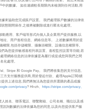
係的必要性,以及履行合同項下義務的需要。 如您未能提
戶中的數據。 如在連續較長期限內未檢測到任何活動,用
個人數據來協助您完成賬戶設置。 我們處理賬戶數據的法律依
躍狀態期間保存,之後將被刪除或進行匿名化處理。
p移動應用、客戶端等形式向個人及企業用戶提供服務,以
P地址、用戶進程信息、網絡信息等。 上述數據將用於提
設備權限,包括存儲權限、攝像頭權限、設備信息權限等。
我們為您提供敏感進程列表設置、進程監控設置等功能;若
們處理網絡信息的法律依據是為履行或促成您與我們之間
匿名化處理。
ipe 和 Google Pay。 我們將收集您的支付信息,
方支付服務提供商,用於發起付款、處理Apple訂閱/續
未提供上述信息,我們將無法為您提供所選購的產品或服
google.com/privacy
? Hl=zh、
https://stripe.com/privacy、
聯繫人姓名、聯系電話、聯繫郵箱、公司名稱、職位以及感
理諮詢數據的法律依據為您的同意,以及向您提供客戶服