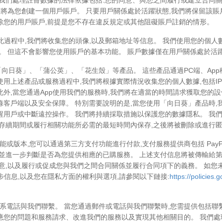
 我們處理註冊數據的法律依據包括:您的同意、與您之間履行或建立合同關
們將為您創建一個用戶賬戶。 只要用戶關係處於活躍狀態,我們將保留該賬
除您的用戶賬戶,前提是您不存在違反規定或其他阻礙賬戶註銷的情形。
。 在此過程中,我們將收集您的頭像,以及郵箱地址等信息。 我們使用您的
置。 但這不會影響您使用賬戶的基本功能。 賬戶數據僅在用戶關係處於活
括「向日葵」、「蒲公英」、「花生殼」等產品。 這些產品通過PC端、Ap
使用上述產品或服務過程中,我們將根據實際情況收集您的個人數據,包括I
外,當您通過App使用我們的服務時,我們將在適當的時間請求獲取您的
錄客戶端以及安全保障。 特別需要說明的是,當您使用「向日葵」產品時,
醒用戶或中斷遠控操作。 我們將持續採取措施以保護您的數據隱私。 我
戶存續期間或履行相關功能所必需的最短時間內保存,之後將被刪除或進行
本,您可以通過第三方支付功能進行付款,支付服務提供商包括 PayPal、Str
並進一步判斷是否為您提供相應的已購服務。 上述支付信息將被傳輸給第三
同意,以及履行或促成您與我們之間合同關係並履行合同項下的義務。 如您
數據的進一步信息,以及您在隱私方面的權利與選項,請參閱以下鏈接:
https://policies.
和聯系電話與我們聯繫。 當您通過郵件或電話與我們聯繫時,您需提供包括
應您的問題和服務請求、改進我們的服務以及實現其他相關目的。 我們處