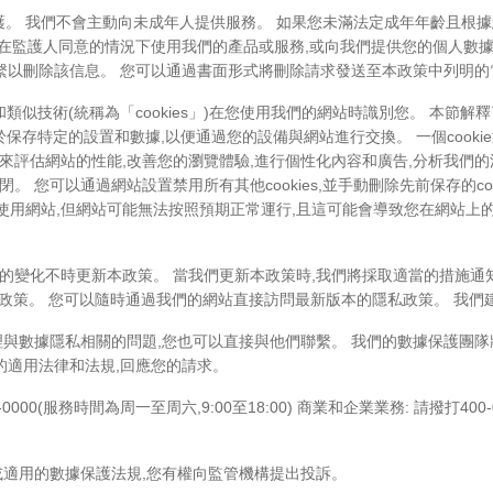
護。 我們不會主動向未成年人提供服務。 如果您未滿法定成年年齡且根
並在監護人同意的情況下使用我們的產品或服務,或向我們提供您的個人數
繫以刪除該信息。 您可以通過書面形式將刪除請求發送至本政策中列明的
kies和類似技術(統稱為「cookies」)在您使用我們的網站時識別您。 
於保存特定的設置和數據,以便通過您的設備與網站進行交換。 一個cookie通常
es來評估網站的性能,改善您的瀏覽體驗,進行個性化內容和廣告,分析我們
閉。 您可以通過網站設置禁用所有其他cookies,並手動刪除先前保存的c
仍然可以使用網站,但網站可能無法按照預期正常運行,且這可能會導致您在網站上的
展的變化不時更新本政策。 當我們更新本政策時,我們將採取適當的措施通
後的政策。 您可以隨時通過我們的網站直接訪問最新版本的隱私政策。 我
處理與數據隱私相關的問題,您也可以直接與他們聯繫。 我們的數據保護團
的適用法律和法規,回應您的請求。
000(服務時間為周一至周六,9:00至18:00) 商業和企業業務: 請撥打400-0
適用的數據保護法規,您有權向監管機構提出投訴。