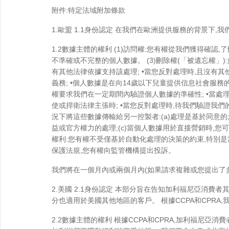
附件:特定法域附加條款
1.歐盟 1.1身份認定 在我們在歐洲提供服務的背景下,
1.2數據主體的權利 (1)訪問權:您有權從我們獲得確
不準確或不完整的個人數據。 (3)刪除權(「被遺忘權」
有其他法律依據支持該處理; •當您反對處理時,且沒有其
義務; •個人數據是在向14歲以下兒童提供信息社會服務
權要求我們在一定期間內驗證個人數據的準確性; •當處
使或捍衛法律主張時; •當您反對處理時,待我們驗證我
況下將這些數據傳輸給另一控製者:(a)處理是基於同意的;
益或官方權力的處理;(c)當個人數據用於直接營銷時,您
權利:您有權不受僅基於自動化處理的決策的約束,特別是
保護法規,您有權向監管機構提出投訴。
我們將在一個月內或兩個月內(如果請求複雜或您提出了
2.美國 2.1身份認定 本部分旨在告知加利福尼亞消費者
分也適用於美國其他地區的客戶。 根據CCPA和CPRA
2.2數據主體的權利 根據CCPA和CPRA,加利福