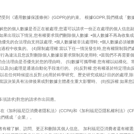
我們受到《通用數據保護條例》(GDPR)的約束。 根據GDPR,我們構成「
認,了解您的個人數據是否正在被處理;您還可以請求一份正在處理的個人信息副
):如果出現以下情況,您有權要求我們刪除個人數據: •個人數據不再為收集
他優先的合法理由支持該處理; •個人數據被非法處理時; •個人數據必須
的過程中收集的。 (4)限制處理權:當以下任一情況發生時,您有權限制我們
理行為違法且您反對刪除個人數據並要求限制其使用時; •當我們不再需要
們的合法理由是否優先於您的理由時。 (5)數據可攜帶權:您有權以結構化
以及(b)處理是通過自動化手段進行的。 (6)反對權:您有權基於特定理由反對
可以在任何時候提出反對;(d)用於科學研究、歷史研究或統計目的的處理,除
當該決策具有法律後果或對數據主體產生重大影響時。 (8)投訴權:如
多項請求)對您的請求作出回應。
其在《加利福尼亞消費者隱私法》(CCPA)和《加利福尼亞隱私權利法》(C
,我們構成「企業」。
尼亞消費者有權了解、訪問、更正和刪除其個人信息。 加利福尼亞消費者還有