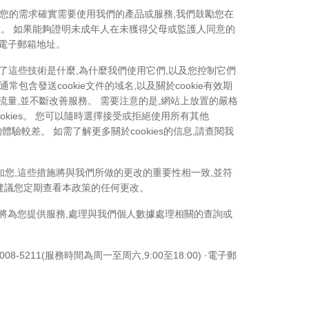
據您的需求確實需要使用我們的產品或服務,我們鼓勵您在
據。 如果能夠證明未成年人在未獲得父母或監護人同意的
電子郵箱地址。
本節解釋了這些技術是什麼,為什麼我們使用它們,以及您控制它們
包含發送cookie文件的域名,以及關於cookie有效期
的流量,並不斷改善服務。 需要注意的是,網站上放置的嚴格
ookies。 您可以隨時選擇接受或拒絕使用所有其他
體驗較差。 如需了解更多關於cookies的信息,請查閱我
知您,這些措施將與我們所做的更改的重要性相一致,並符
們建議您定期查看本政策的任何更改。
隊將為您提供服務,處理與我們個人數據處理相關的查詢或
08-5211(服務時間為周一至周六,9:00至18:00) ·電子郵