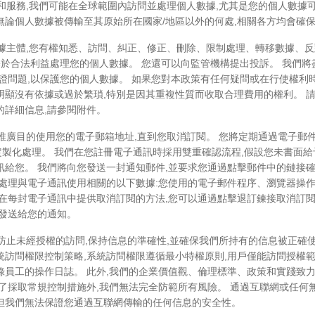
品和服務,我們可能在全球範圍內訪問並處理個人數據,尤其是您的個人數
無論個人數據被傳輸至其原始所在國家/地區以外的何處,相關各方均會確
數據主體,您有權知悉、訪問、糾正、修正、刪除、限制處理、轉移數據、
們基於合法利益處理您的個人數據。 您還可以向監管機構提出投訴。 我們
驗證問題,以保護您的個人數據。 如果您對本政策有任何疑問或在行使權利
明顯沒有依據或過於繁瑣,特別是因其重複性質而收取合理費用的權利。 
的詳細信息,請參閱附件。
於推廣目的使用您的電子郵箱地址,直到您取消訂閱。 您將定期通過電子郵
製化處理。 我們在您註冊電子通訊時採用雙重確認流程,假設您未書面給
訊給您。 我們將向您發送一封通知郵件,並要求您通過點擊郵件中的鏈接
會處理與電子通訊使用相關的以下數據:您使用的電子郵件程序、瀏覽器操作
在每封電子通訊中提供取消訂閱的方法,您可以通過點擊退訂鍊接取消訂閱
時發送給您的通知。
以防止未經授權的訪問,保持信息的準確性,並確保我們所持有的信息被正確
統訪問權限控制策略,系統訪問權限遵循最小特權原則,用戶僅能訪問授權範
錄員工的操作日誌。 此外,我們的企業價值觀、倫理標準、政策和實踐致力
了採取常規控制措施外,我們無法完全防範所有風險。 通過互聯網或任何
但我們無法保證您通過互聯網傳輸的任何信息的安全性。