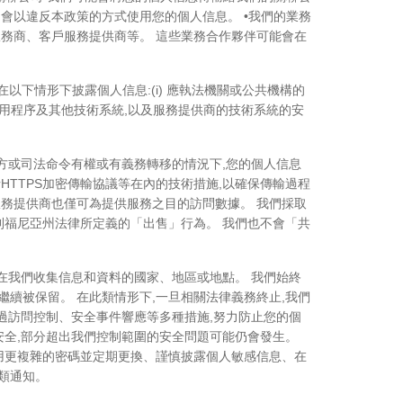
會以違反本政策的方式使用您的個人信息。 •我們的業務
服務商、客戶服務提供商等。 這些業務合作夥伴可能會在
。
以下情形下披露個人信息:(i) 應執法機關或公共機構的
站、應用程序及其他技術系統,以及服務提供商的技術系統的安
官方或司法命令有權或有義務轉移的情況下,您的個人信息
HTTPS加密傳輸協議等在內的技術措施,以確保傳輸過程
服務提供商也僅可為提供服務之目的訪問數據。 我們採取
利福尼亞州法律所定義的「出售」行為。 我們也不會「共
在我們收集信息和資料的國家、地區或地點。 我們始終
續被保留。 在此類情形下,一旦相關法律義務終止,我們
通過訪問控制、安全事件響應等多種措施,努力防止您的個
安全,部分超出我們控制範圍的安全問題可能仍會發生。
使用更複雜的密碼並定期更換、謹慎披露個人敏感信息、在
類通知。