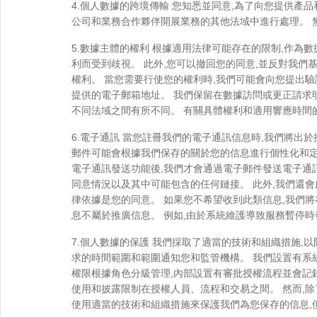
4.個人數據的跨境傳輸 您知悉並同意,為了向您提供產
公司和業務合作夥伴開展業務的其他法域中進行處理。 
5.數據主體的權利 根據適用法律可能存在的限制,作為
利而受到歧視。 此外,您可以撤回您的同意,並反對我
權利。 當您需要行使您的權利時,我們可能會向您提出
提供的電子郵箱地址。 我們保留在數據訪問或更正請求
不同法域之間有所不同。 有關具體權利和適用響應時間
6.電子通訊 當您註冊我們的電子通訊信息時,我們將出
郵件可能會根據我們保存的關於您的信息進行個性化和定
電子通訊發送功能後,我們才會通過電子郵件發送電子通
同意情況以及其中可能包含的任何鏈接。 此外,我們還
律依據是您的同意。 如果您不希望收到此類信息,我們將
息不屬於推廣信息。 例如,由於系統維護導致服務暫停
7.個人數據的保護 我們採取了適當的技術和組織措施,
求的時間範圍和範圍通知您和監管機構。 我們設置有系
權限根據角色分級管理,內部設置有審批授權流程並會記
使用和披露限制在授權人員、流程和交易之間。 然而,除
使用適當的技術和組織措施來保護我們為您保存的信息,