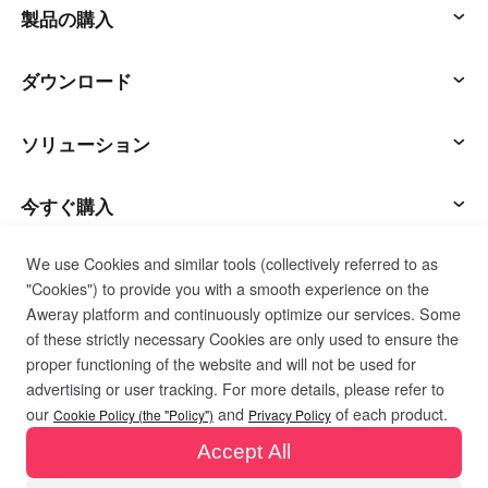
製品の購入
アウェサン
ダウンロード
アウェシード
AweSunクライアント
ソリューション
AweShell
AweSeedクライアント
ITオペレーション & サポート
今すぐ購入
We use Cookies and similar tools (collectively referred to as
スマートハードウェア
AweShellクライアント
リモートワーク
AweSunパーソナルプラン
サポート
"Cookies") to provide you with a smooth experience on the
Aweray platform and continuously optimize our services. Some
テクニカルサポート
AweSeedビジネスプラン
カスタマーサービスに連絡する
会社
of these strictly necessary Cookies are only used to ensure the
proper functioning of the website and will not be used for
advertising or user tracking. For more details, please refer to
インダストリアルIoT
AweShellパーソナルプラン
リソース
私たちについて
プライバシーポリシー
利用規約
クッキーポリシー
our
and
of each product.
Cookie Policy (the "Policy")
Privacy Policy
Accept All
ビデオ監視
AweShellビジネスプラン
ブログ
パートナーになる