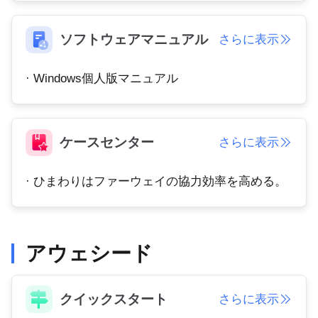
Узбекистан
Кыргызстан
Русский
Русский
ソフトウェアマニュアル
さらに表示
· Windows個人版マニュアル
Europe
United Kingdom
España
English
Español
ケースセンター
さらに表示
Россия
Белару́сь
Русский
Русский
· ひまわりはファーウェイの協力効率を高める。
Україна
Deutschland
English
English
Belgien
English
アウェシード
North America
クイックスタート
さらに表示
United States
Canada