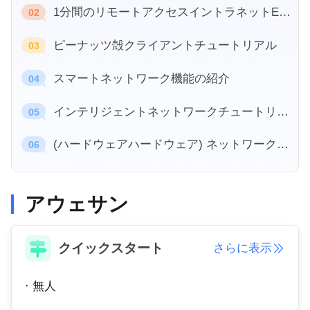
工業製造
1分間のリモートアクセスイントラネットERP
お問い合わせ
02
Asia
チェーン小売
ピーナッツ殻クライアントチュートリアル
中國香港
中國澳門
03
スマートハードウェア
繁體中文
繁體中文
スマートネットワーク機能の紹介
04
中國台灣
日本
繁體中文
日本語
インテリジェントネットワークチュートリアル (ハードウェアソフトウェア)
05
한국
Malaysia
(ハードウェアハードウェア) ネットワークチュートリアル
한국어
English
06
ประเทศไทย
Việt Nam
ไทย
Tiếng Việt
アウェサン
دولة الإمارات العربية المتحدة
English
Philippines
Singapore
クイックスタート
さらに表示
English
English
Indonesia
Қазақстан
· 無人
English
Русский