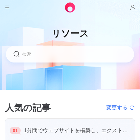
製品
リソース
アウェサン
ソリューション
リモートデスクトップ制御
ダウンロード
ITオペレーション & サポート
アウェシード
Intelligenteネットワーキング
価格
リモートワーク
AweSunパーソナル版
AweShell
リソース
テクニカルサポート
AweSeedクライアント
AweSunパーソナルプラン
NATトラバーサルエキスパート
パートナー
インダストリアルIoT
AweShellクライアント
AweSeedビジネスプラン
リソース
人気の記事
変更する
ビデオ監視
AweShellパーソナルプラン
パートナー
もっと
日本
リモートデータアクセス
AweShellビジネスプラン
1分間でウェブサイトを構築し、エクストラネットアクセスを実現します。
01
日本語