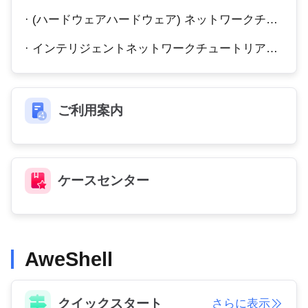
English
English
· (ハードウェアハードウェア) ネットワークチュートリアル
México
· インテリジェントネットワークチュートリアル (ハードウェアソフトウェア)
Español
South America
ご利用案内
Colombia
Perú
Español
Español
Argentina
Venezuela
Español
Español
ケースセンター
Oceania
Australia
New Zealand
AweShell
English
English
クイックスタート
さらに表示