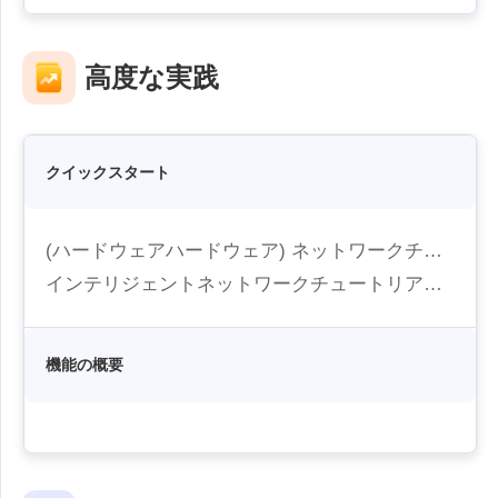
工業製造
お問い合わせ
Asia
チェーン小売
高度な実践
中國香港
中國澳門
スマートハードウェア
繁體中文
繁體中文
中國台灣
日本
繁體中文
日本語
クイックスタート
한국
Malaysia
한국어
English
(ハードウェアハードウェア) ネットワークチュートリアル
ประเทศไทย
Việt Nam
インテリジェントネットワークチュートリアル (ハードウェアソフトウェア)
ไทย
Tiếng Việt
دولة الإمارات العربية المتحدة
English
機能の概要
Philippines
Singapore
English
English
Indonesia
Қазақстан
English
Русский