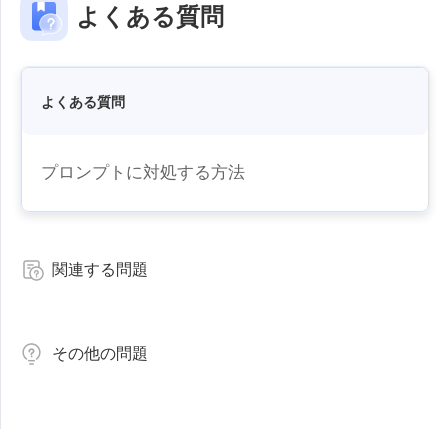
よくある質問
Узбекистан
Кыргызстан
Русский
Русский
よくある質問
Europe
United Kingdom
España
プロンプトに対処する方法
English
Español
Россия
Белару́сь
Русский
Русский
Україна
Deutschland
関連する問題
English
English
Belgien
English
その他の問題
North America
United States
Canada