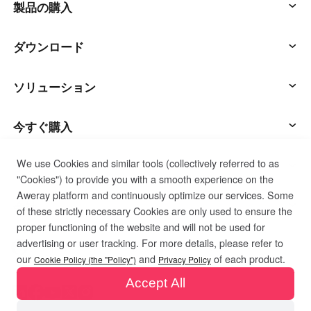
製品の購入
English
English
México
アウェサン
ダウンロード
Español
アウェシード
AweSunクライアント
ソリューション
South America
Colombia
Perú
AweShell
AweSeedクライアント
ITオペレーション & サポート
今すぐ購入
Español
Español
Argentina
Venezuela
We use Cookies and similar tools (collectively referred to as
スマートハードウェア
AweShellクライアント
リモートワーク
AweSunパーソナルプラン
サポート
"Cookies") to provide you with a smooth experience on the
Español
Español
Aweray platform and continuously optimize our services. Some
テクニカルサポート
AweSeedビジネスプラン
カスタマーサービスに連絡する
会社
of these strictly necessary Cookies are only used to ensure the
Oceania
proper functioning of the website and will not be used for
advertising or user tracking. For more details, please refer to
インダストリアルIoT
AweShellパーソナルプラン
リソース
私たちについて
Australia
New Zealand
プライバシーポリシー
利用規約
クッキーポリシー
our
and
of each product.
Cookie Policy (the "Policy")
Privacy Policy
English
English
Accept All
ビデオ監視
AweShellビジネスプラン
ブログ
パートナーになる