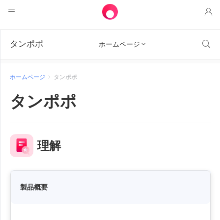
製品
タンポポ

ホームページ

アウェサン
ソリューション
リモートデスクトップ制御
ホームページ
タンポポ
ダウンロード
ITオペレーション & サポート
アウェシード
タンポポ
Intelligenteネットワーキング
価格
リモートワーク
AweSunパーソナル版
AweShell
リソース
テクニカルサポート
AweSeedクライアント
AweSunパーソナルプラン
NATトラバーサルエキスパート
理解
パートナー
インダストリアルIoT
AweShellクライアント
AweSeedビジネスプラン
リソース
ビデオ監視
AweShellパーソナルプラン
パートナー
もっと
製品概要
日本
リモートデータアクセス
AweShellビジネスプラン
日本語