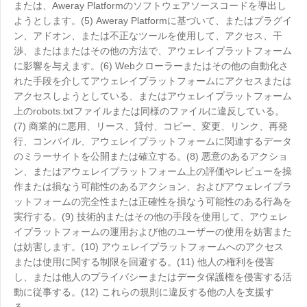
または、Aweray Platformのソフトウェアソースコードを導出し
ようとします。(5) Aweray Platformに基づいて、またはプラグイ
ン、アドオン、または不正なツールを使用して、アクセス、干
渉、またはまたはその他の方法で、アウェレイプラットフォーム
に影響を与えます。(6) Webクローラーまたはその他の自動化さ
れた手段を介してアウェレイプラットフォームにアクセスまたは
アクセスしようとしている、またはアウェレイプラットフォーム
上のrobots.txtファイルまたは同様のファイルに違反している。
(7) 商業的に悪用、リース、貸付、コピー、変更、リンク、再発
行、コンパイル、アウェレイプラットフォームに関連するデータ
のミラーサイトを公開または確立する。(8) 悪意のあるアクショ
ン、またはアウェレイプラットフォーム上の評価やレビューを操
作または損なう可能性のあるアクション、およびアウェレイプラ
ットフォームの完全性または正確性を損なう可能性のある行為を
実行する。(9) 技術的またはその他の手段を使用して、アウェレ
イプラットフォームの運用および他のユーザーの使用を妨害また
は妨害します。(10) アウェレイプラットフォームへのアクセス
または使用に関する制限を回避する。(11) 他人の権利を侵害
し、または他人のプライバシーまたはデータ保護権を侵害する活
動に従事する。(12) これらの規則に違反する他の人を支援す
る。