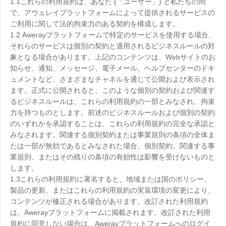
1.1これらの利用規約は、あなた (「ユーザー」) と私たちの間
Узбекистан
Кыргызстан
で、アウェレイプラットフォームによって提供されるサービスの
Русский
Русский
ご利用に関して法的拘束力のある契約を構成します。
1.2 Awerayプラットフォームで特定のサービスを使用する場合、
それらのサービスは個別の契約と適用されるビジネスルールの対
Europe
象となる場合があります。上記のコンテンツは、Webサイトのお
知らせ、通知、メッセージ、電子メール、ヘルプセンターのドキ
United Kingdom
España
ュメントなど、さまざまなチャネルを通じて公開および表示され
English
Español
ます。正式に公開されると、このような個別の契約および関連す
Россия
Белару́сь
るビジネスルールは、これらの利用規約の一部とみなされ、拘束
力を持つものとします。前述のビジネスルールおよび個別の契約
Русский
Русский
のいずれかを承認することは、これらの利用規約の完全な承認と
Україна
Deutschland
みなされます。関連する個別契約または事業規則の条項の全体ま
English
English
たは一部が無効であるとみなされた場合、個別契約、関連する事
業規則、またはその残りの条項の有効性は影響を受けないものと
Belgien
します。
English
1.3これらの利用規約に署名すると、地域または国のポリシー、
製品の更新、またはこれらの利用規約の実装環境の変更により、
コンテンツが修正される場合があります。改訂された利用規約
North America
は、Awerayプラットフォームに掲載されます。改訂された利用
United States
Canada
規約に同意しない場合は、Awerayプラットフォームへのログイ