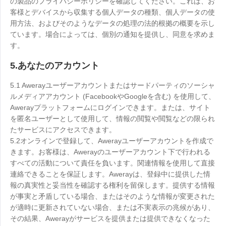
の製品のプライバシーポリシーを確認してください。これは、お
客様とデバイスから収集する個人データの種類、個人データの使
用方法、およびそのようなデータの処理の法的根拠の概要を示し
ています。場合によっては、個別の通知を提供し、同意を求めま
す。
5.あなたのアカウント
5.1 Awerayユーザーアカウントまたはサードパーティのソーシャ
ルメディアアカウント (FacebookやGoogleを含む) を使用して、
Awerayプラットフォームにログインできます。または、サイト
を匿名ユーザーとして使用して、情報の閲覧や閲覧などの限られ
たサービスにアクセスできます。
5.2オンラインで登録して、Awerayユーザーアカウントを作成で
きます。お客様は、Awerayのユーザーアカウント下で行われる
すべての活動について責任を負います。関連情報を使用して直接
連絡できることを保証します。Awerayは、登録中に提供した情
報の真実性と妥当性を確認する権利を留保します。提供する情報
が事実と矛盾している場合、またはそのような情報が変更された
が適時に更新されていない場合、または不実表示の兆候があり、
その結果、Awerayがサービスを提供または提供できなくなった