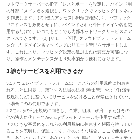
ットワークサーバーのIPアドレスとポートを設定し、バインド用
の外部ドメイン名を選択し、ワンクリックでマッピングトンネル
を作成します。 (2) [侵入アクセス] 場所に関係なく、パブリック
IPアドレスを必要とせずに、バインドされた外部ドメイン名を使
用するだけで、いつでもどこでも内部ネットワークサービスにア
クセスできます。 (3) [リモート管理] クラウドプラットフォーム
を介したドメイン名マッピングのリモート管理をサポートしま
す。これにより、マッピング設定の追加または変更が可能にな
り、操作とメンテナンスがより効率的かつ便利になります。
3.誰がサービスを利用できるか
3.1アウェレイプラットフォームは、これらの利用規約に拘束さ
れることに同意し、該当する法域の法律 (輸出管理および経済制
裁規制など) に基づいてサービスを受けることが禁止されていな
い場合にのみ使用できます。
3.2これらの利用規約に同意し、企業、組織、政府、またはその
他の法人に代わってAwerayプラットフォームを使用する場合、
そのような事業体をこれらの利用規約に拘束する権限を持ってい
ることを表明し、保証します。そのような場合、ここで使用され
る「あなた」および「あなた」という用語は、そのエンティティ