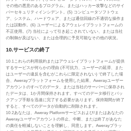
その他の悪意のあるプログラム、またはハッカー攻撃などのサイ
バーセキュリティインシデント。(5) コンピュータソフトウェ
ア、システム、ハードウェア、または通信回線の不適切な操作ま
たは誤動作。(6) ユーザーによるアウェレイプラットフォームの
不正使用。(7) 当社によって引き起こされていない、または当社
の制御が及ばない、または合理的に予見可能なその他の状況。
10.サービスの終了
10.1これらの利用規約またはアウェレイプラットフォームが提供
するサービスが何らかの理由 (不可抗力、ユーザーの延滞、また
はユーザーの違反を含むがこれらに限定されない) で終了した場
合、Awerayプラットフォームを使用した結果、Awerayユーザー
アカウントのすべてのデータ、または当社のサーバーに保存され
たデータは、1か月間保持されます。すべてのデータ移行とバッ
クアップ手順を迅速に完了する必要があります。保持期間が終了
すると、すべてのデータが自動的に削除されます。
10.2あなたは、Aweray Platformサービスおよび/またはあなたの
Awerayユーザーアカウントの停止、中断、または終了があなた
の責任を軽減しないことを理解し、同意します。Awerayプラッ