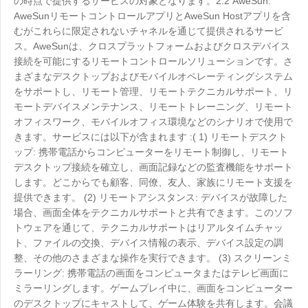
Other
の時点で提供するサービスの対象となります。2.2 AweSun:
AweSunリモートコントロールアプリとAweSun Hostアプリを含
Other Regions
むがこれらに限定されないチャネルを通じて提供されるサービ
English
ス。AweSunは、クロスプラットフォームおよびクロスデバイス
接続を可能にするリモートコントロールソリューションです。さ
AI-translated page. Original content available in English.
まざまなデスクトップおよびモバイルオペレーティングシステム
をサポートし、リモート管理、リモートテクニカルサポート、リ
モートデバイスメンテナンス、リモートトレーニング、リモート
オフィスワーク、モバイルオフィス環境などのシナリオで使用で
きます。サービスには以下が含まれます :( 1) リモートデスクト
ップ: 携帯電話からコンピューターをリモート制御し、リモート
デスクトップ接続を確立し、画面記録などの監査機能をサポート
します。どこからでも顧客、同僚、友人、家族にリモート支援を
提供できます。 (2) リモートアシスタンス: デバイスが故障した
場合、画面全体をテクニカルサポートと共有できます。このソフ
トウェアを通じて、テクニカルサポートはリアルタイムチャッ
ト、ファイルの交換、デバイス情報の表示、デバイス設定の調
整、その他のさまざまな操作を実行できます。 (3) スクリーンミ
ラーリング: 携帯電話の画面をコンピュータまたはテレビ画面に
ミラーリングします。ゲームプレイ中に、画面をコンピューター
のデスクトップにキャストして、ゲーム体験を共有します。会議