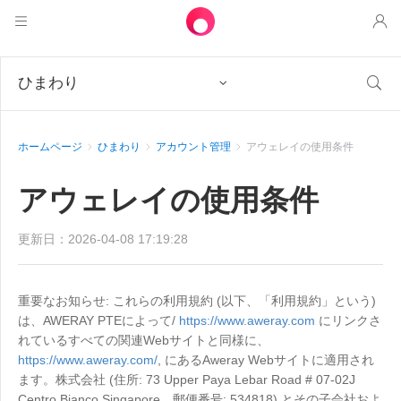
製品
ひまわり


アウェサン
ソリューション
リモートデスクトップ制御
ホームページ
ひまわり
アカウント管理
アウェレイの使用条件
ダウンロード
ITオペレーション & サポート
アウェシード
Intelligenteネットワーキング
価格
アウェレイの使用条件
リモートワーク
AweSunパーソナル版
AweShell
リソース
テクニカルサポート
AweSeedクライアント
AweSunパーソナルプラン
更新日：2026-04-08 17:19:28
NATトラバーサルエキスパート
パートナー
インダストリアルIoT
AweShellクライアント
AweSeedビジネスプラン
リソース
重要なお知らせ: これらの利用規約 (以下、「利用規約」という)
は、AWERAY PTEによって/
https://www.aweray.com
にリンクさ
ビデオ監視
AweShellパーソナルプラン
パートナー
もっと
れているすべての関連Webサイトと同様に、
日本
https://www.aweray.com/
, にあるAweray Webサイトに適用され
リモートデータアクセス
AweShellビジネスプラン
ます。株式会社 (住所: 73 Upper Paya Lebar Road # 07-02J
日本語
Centro Bianco Singapore、郵便番号: 534818) とその子会社およ