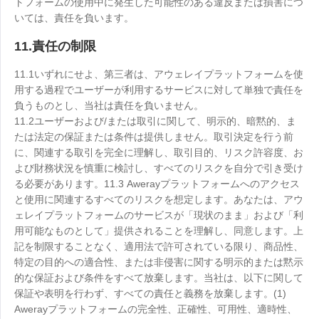
トフォームの使用中に発生した可能性のある違反または損害につ
いては、責任を負います。
11.責任の制限
11.1いずれにせよ、第三者は、アウェレイプラットフォームを使
用する過程でユーザーが利用するサービスに対して単独で責任を
負うものとし、当社は責任を負いません。
11.2ユーザーおよび/または取引に関して、明示的、暗黙的、ま
たは法定の保証または条件は提供しません。取引決定を行う前
に、関連する取引を完全に理解し、取引目的、リスク許容度、お
よび財務状況を慎重に検討し、すべてのリスクを自分で引き受け
る必要があります。11.3 Awerayプラットフォームへのアクセス
と使用に関連するすべてのリスクを想定します。あなたは、アウ
ェレイプラットフォームのサービスが「現状のまま」および「利
用可能なものとして」提供されることを理解し、同意します。上
記を制限することなく、適用法で許可されている限り、商品性、
特定の目的への適合性、または非侵害に関する明示的または黙示
的な保証および条件をすべて放棄します。当社は、以下に関して
保証や表明を行わず、すべての責任と義務を放棄します。(1)
Awerayプラットフォームの完全性、正確性、可用性、適時性、