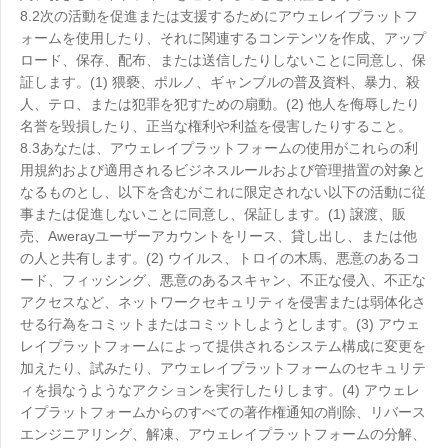
8.2次の活動を促進または支援するためにアウェレイプラットフ
ォームを使用したり、それに関連するコンテンツを作成、アップ
ロード、保存、配布、または送信したりしないことに同意し、保
証します。(1) 猥褻、ポルノ、ギャンブルの普及資料、暴力、殺
人、テロ、または犯罪を犯すための扇動。(2) 他人を侮辱したり
名誉を毀損したり、正当な権利や利益を侵害したりすること。
8.3あなたは、アウェレイプラットフォームの使用がこれらの利
用規約および適用されるビジネスルールおよび管理措置の対象と
なるものとし、以下を含むがこれに限定されない以下の活動に従
事または促進しないことに同意し、保証します。(1) 譲渡、販
売、Awerayユーザーアカウントをリース、貸し出し、または他
の人と共有します。(2) ウイルス、トロイの木馬、悪意のあるコ
ード、フィッシング、悪意のあるスキャン、不正な侵入、不正な
アクセスなど、ネットワークセキュリティを侵害または弱体化さ
せる行為をコミットまたはコミットしようとします。(3) アウェ
レイプラットフォームによって提供されるシステム構成に変更を
加えたり、試みたり、アウェレイプラットフォームのセキュリテ
ィを損なうようなアクションを実行したりします。(4) アウェレ
イプラットフォームからのすべての著作権通知の削除、リバース
エンジニアリング、解凍、アウェレイプラットフォームの分解、