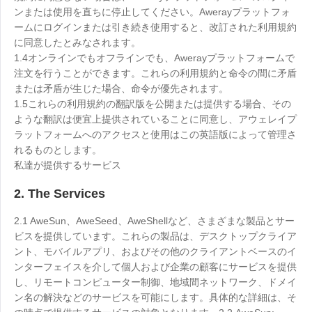
ンまたは使用を直ちに停止してください。Awerayプラットフォ
English
English
ームにログインまたは引き続き使用すると、改訂された利用規約
México
に同意したとみなされます。
Español
1.4オンラインでもオフラインでも、Awerayプラットフォームで
注文を行うことができます。これらの利用規約と命令の間に矛盾
または矛盾が生じた場合、命令が優先されます。
South America
1.5これらの利用規約の翻訳版を公開または提供する場合、その
ような翻訳は便宜上提供されていることに同意し、アウェレイプ
Colombia
Perú
ラットフォームへのアクセスと使用はこの英語版によって管理さ
Español
Español
れるものとします。
Argentina
Venezuela
私達が提供するサービス
Español
Español
2. The Services
2.1 AweSun、AweSeed、AweShellなど、さまざまな製品とサー
Oceania
ビスを提供しています。これらの製品は、デスクトップクライア
Australia
New Zealand
ント、モバイルアプリ、およびその他のクライアントベースのイ
English
English
ンターフェイスを介して個人および企業の顧客にサービスを提供
し、リモートコンピューター制御、地域間ネットワーク、ドメイ
ン名の解決などのサービスを可能にします。具体的な詳細は、そ