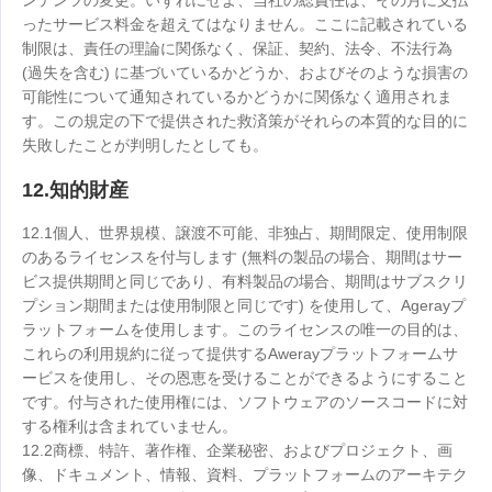
ンテンツの変更。いずれにせよ、当社の総責任は、その月に支払
ったサービス料金を超えてはなりません。ここに記載されている
制限は、責任の理論に関係なく、保証、契約、法令、不法行為
(過失を含む) に基づいているかどうか、およびそのような損害の
可能性について通知されているかどうかに関係なく適用されま
す。この規定の下で提供された救済策がそれらの本質的な目的に
失敗したことが判明したとしても。
12.知的財産
12.1個人、世界規模、譲渡不可能、非独占、期間限定、使用制限
のあるライセンスを付与します (無料の製品の場合、期間はサー
ビス提供期間と同じであり、有料製品の場合、期間はサブスクリ
プション期間または使用制限と同じです) を使用して、Agerayプ
ラットフォームを使用します。このライセンスの唯一の目的は、
これらの利用規約に従って提供するAwerayプラットフォームサ
ービスを使用し、その恩恵を受けることができるようにすること
です。付与された使用権には、ソフトウェアのソースコードに対
する権利は含まれていません。
12.2商標、特許、著作権、企業秘密、およびプロジェクト、画
像、ドキュメント、情報、資料、プラットフォームのアーキテク