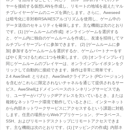
ヤーを接続する仮想LANを作成し、リモートの地域を超えたマル
チプレイヤーゲームのニーズを満たします。さらに、Aweseed
は暗号化に非対称RSA/AESアルゴリズムを使用し、ゲーム中の
データ送信のセキュリティを確保します。主な機能は次のとおり
です。(1) [ゲームルームの作成]: オンラインゲームを選択する
と、ゲーム内に独自のゲームルームを作成し、友達を招待してマ
ルチプレイヤープレイに参加できます。 (2) [ゲームルームに参
加] 参加するゲームルームを選択するか、ゲームパートナーをす
ばやく見つけるために1つを検索します。 (3) [オンラインプレイ]
同じゲームルームのプレイヤーは、オンラインプレイボタンをク
リックして自動的に接続できます。操作は非常に簡単です。
2.4 AweShell: とりわけ、AweShellクライアント (PCバージョン)
を含むがこれらに限定されないチャネルを通じて提供されるサー
ビス。AweShellはドメインベースのトンネリングサービスであ
り、ユーザーがパブリックIPアドレスを欠いているとき、または
複雑なネットワーク環境で動作しているときに、インターネット
から内部ネットワークサービスにアクセスするという課題に対処
します。任意の場所からWebアプリケーション、データベース、
SSH、およびリモートデスクトップにリモートアクセスできま
す。主な機能は次のとおりです。(1) [マッピングの作成]: 内部ネ