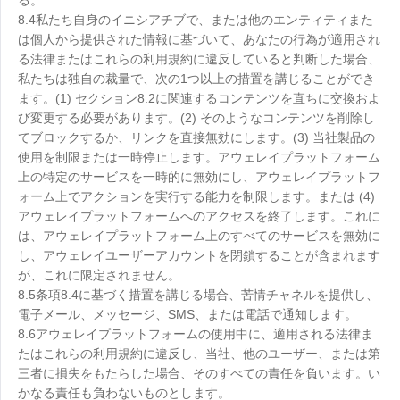
8.4私たち自身のイニシアチブで、または他のエンティティまた
は個人から提供された情報に基づいて、あなたの行為が適用され
る法律またはこれらの利用規約に違反していると判断した場合、
私たちは独自の裁量で、次の1つ以上の措置を講じることができ
ます。(1) セクション8.2に関連するコンテンツを直ちに交換およ
び変更する必要があります。(2) そのようなコンテンツを削除し
てブロックするか、リンクを直接無効にします。(3) 当社製品の
使用を制限または一時停止します。アウェレイプラットフォーム
上の特定のサービスを一時的に無効にし、アウェレイプラットフ
ォーム上でアクションを実行する能力を制限します。または (4)
アウェレイプラットフォームへのアクセスを終了します。これに
は、アウェレイプラットフォーム上のすべてのサービスを無効に
し、アウェレイユーザーアカウントを閉鎖することが含まれます
が、これに限定されません。
8.5条項8.4に基づく措置を講じる場合、苦情チャネルを提供し、
電子メール、メッセージ、SMS、または電話で通知します。
8.6アウェレイプラットフォームの使用中に、適用される法律ま
たはこれらの利用規約に違反し、当社、他のユーザー、または第
三者に損失をもたらした場合、そのすべての責任を負います。い
かなる責任も負わないものとします。