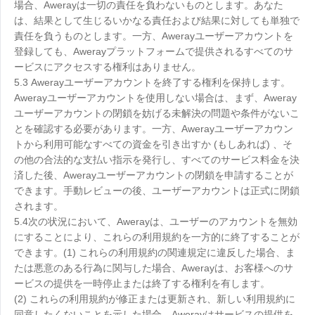
場合、Awerayは一切の責任を負わないものとします。あなた
は、結果として生じるいかなる責任および結果に対しても単独で
責任を負うものとします。一方、Awerayユーザーアカウントを
登録しても、Awerayプラットフォームで提供されるすべてのサ
ービスにアクセスする権利はありません。
5.3 Awerayユーザーアカウントを終了する権利を保持します。
Awerayユーザーアカウントを使用しない場合は、まず、Aweray
ユーザーアカウントの閉鎖を妨げる未解決の問題や条件がないこ
とを確認する必要があります。一方、Awerayユーザーアカウン
トから利用可能なすべての資金を引き出すか (もしあれば) 、そ
の他の合法的な支払い指示を発行し、すべてのサービス料金を決
済した後、Awerayユーザーアカウントの閉鎖を申請することが
できます。手動レビューの後、ユーザーアカウントは正式に閉鎖
されます。
5.4次の状況において、Awerayは、ユーザーのアカウントを無効
にすることにより、これらの利用規約を一方的に終了することが
できます。(1) これらの利用規約の関連規定に違反した場合、ま
たは悪意のある行為に関与した場合、Awerayは、お客様へのサ
ービスの提供を一時停止または終了する権利を有します。
(2) これらの利用規約が修正または更新され、新しい利用規約に
同意したくないことを示した場合、Awerayはサービスの提供を