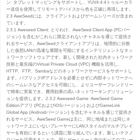
ン: タブレットマッピングをサポートし、YUV4:4:4トゥルーカラ
ー送信を使用してリモートデバイスから色を正確に再現します。
2.3 AweSeedには、クライアントおよびゲームシリーズが含まれ
ています。
2.3.1 Aweseed Client: とりわけ、AweSeed Client App (PCバー
ジョン) を含むがこれらに限定されないチャネルを通じて提供さ
れるサービス。AweSeedクライアントアプリは、地理的に分散
した仮想LANの迅速な展開を可能にするインテリジェントなネッ
トワークソフトウェアです。新しく開発された社内ネットワーク
技術と最先端のVirtual Private Cloud (VPC) 機能を活用し、
HTTP、FTP、Sambaなどのネットワークサービスをサポートし
ます。パブリックIPアドレスを必要とせずに内部ネットワークへ
のシームレスなアクセスを可能にし、よりユーザーフレンドリー
で簡単に実装でき、費用効果の高いネットワーキングソリューシ
ョンを提供します。2.3.2 Aweseed Game: AweSeed Game
Editionアプリ (PCおよびiOSバージョン) およびGameLink
Global App (Androidバージョン) を含むチャネルを通じて提供さ
れるサービス。AweSeed Gameは主に、同じ地域または同じネ
ットワーク上にいないプレーヤーにLANスタイルのマルチプレイ
ヤーを有効にするという課題に取り組んでいます。新しいテクノ
ロジーを活用することで、同じゲームルーム内のすべてのプレー