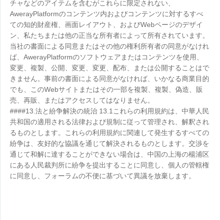
チャなどのアイテムを含むがこれらに限定されない、
AwerayPlatformのコンテンツ内およびコンテンツに対するすべ
ての知的財産権、画面レイアウト、およびWebページのデザイ
ン、私たちまたは他の正当な所有者によって所有されています。
当社の書面による同意またはその他の権利所有者の同意がなけれ
ば、AwerayPlatformのソフトウェアまたはコンテンツを使用、
変更、複製、公開、変更、変更、配布、または公開することはで
きません。事前の書面による同意がなければ、いかなる商業目的
でも、このWebサイトまたはその一部を複製、複製、偽造、販
売、再販、またはアクセスしてはなりません。
####13.法と紛争解決の統治 13.1これらの利用規約は、中華人民
共和国の適用される法律および規制に従って管理され、解釈され
るものとします。これらの利用規約に関連して発生するすべての
紛争は、友好的な協議を通じて解決されるものとします。交渉を
通じて和解に達することができない場合は、中国の上海の楊浦区
にある人民裁判所に紛争を提出することに同意し、個人の管轄権
に同意し、フォーラムの不便に基づいて異議を放棄します。