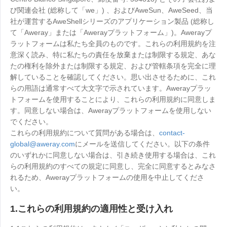
工業製造
お問い合わせ
び関連会社 (総称して「we」) 、およびAweSun、AweSeed、当
Asia
社が運営するAweShellシリーズのアプリケーション製品 (総称し
チェーン小売
て「Aweray」または「Awerayプラットフォーム」)。Awerayプ
中國香港
中國澳門
スマートハードウェア
ラットフォームは私たち全員のものです。これらの利用規約を注
繁體中文
繁體中文
意深く読み、特に私たちの責任を放棄または制限する規定、あな
中國台灣
日本
たの権利を除外または制限する規定、および管轄条項を完全に理
繁體中文
日本語
解していることを確認してください。思い出させるために、これ
らの用語は通常すべて大文字で示されています。Awerayプラッ
한국
Malaysia
トフォームを使用することにより、これらの利用規約に同意しま
한국어
English
す。同意しない場合は、Awerayプラットフォームを使用しない
ประเทศไทย
Việt Nam
でください。
これらの利用規約について質問がある場合は、
contact-
ไทย
Tiếng Việt
global@aweray.com
にメールを送信してください。以下の条件
دولة الإمارات العربية المتحدة
のいずれかに同意しない場合は、引き続き使用する場合は、これ
English
らの利用規約のすべての規定に同意し、完全に同意するとみなさ
れるため、Awerayプラットフォームの使用を中止してくださ
Philippines
Singapore
い。
English
English
Indonesia
Қазақстан
1.これらの利用規約の適用性と受け入れ
English
Русский