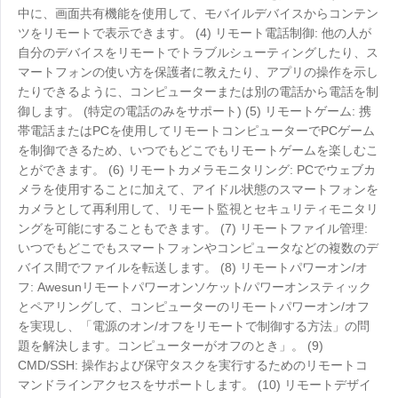
中に、画面共有機能を使用して、モバイルデバイスからコンテン
ツをリモートで表示できます。 (4) リモート電話制御: 他の人が
自分のデバイスをリモートでトラブルシューティングしたり、ス
マートフォンの使い方を保護者に教えたり、アプリの操作を示し
たりできるように、コンピューターまたは別の電話から電話を制
御します。 (特定の電話のみをサポート) (5) リモートゲーム: 携
帯電話またはPCを使用してリモートコンピューターでPCゲーム
を制御できるため、いつでもどこでもリモートゲームを楽しむこ
とができます。 (6) リモートカメラモニタリング: PCでウェブカ
メラを使用することに加えて、アイドル状態のスマートフォンを
カメラとして再利用して、リモート監視とセキュリティモニタリ
ングを可能にすることもできます。 (7) リモートファイル管理:
いつでもどこでもスマートフォンやコンピュータなどの複数のデ
バイス間でファイルを転送します。 (8) リモートパワーオン/オ
フ: Awesunリモートパワーオンソケット/パワーオンスティック
とペアリングして、コンピューターのリモートパワーオン/オフ
を実現し、「電源のオン/オフをリモートで制御する方法」の問
題を解決します。コンピューターがオフのとき」。 (9)
CMD/SSH: 操作および保守タスクを実行するためのリモートコ
マンドラインアクセスをサポートします。 (10) リモートデザイ