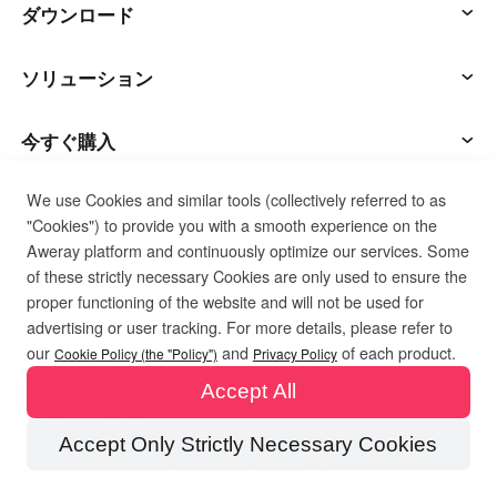
アウェサン
ダウンロード
アウェシード
AweSunクライアント
ソリューション
AweShell
AweSeedクライアント
ITオペレーション & サポート
今すぐ購入
We use Cookies and similar tools (collectively referred to as
スマートハードウェア
AweShellクライアント
リモートワーク
AweSunパーソナルプラン
サポート
"Cookies") to provide you with a smooth experience on the
Aweray platform and continuously optimize our services. Some
テクニカルサポート
AweSeedビジネスプラン
カスタマーサービスに連絡する
会社
of these strictly necessary Cookies are only used to ensure the
proper functioning of the website and will not be used for
advertising or user tracking. For more details, please refer to
インダストリアルIoT
AweShellパーソナルプラン
リソース
私たちについて
プライバシーポリシー
利用規約
クッキーポリシー
our
and
of each product.
Cookie Policy (the "Policy")
Privacy Policy
Accept All
ビデオ監視
AweShellビジネスプラン
ブログ
パートナーになる
Accept Only Strictly Necessary Cookies
リモートデータアクセス
コードを引き換える
著作権 ©2026 AweRay PTEオールライツリザーブド。