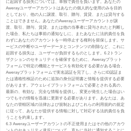
に起因する損失については、単独で責任を負います。あなたの
Awerayユーザーアカウントはあなたの個人的な使用のみを目的
としており、他の人に譲渡、取引、贈与、賃貸、または貸与する
ことはできません。あなたのAwerayユーザーアカウントが譲
渡、取引、贈与、賃貸、または他の当事者に貸与されたと判断し
た場合、私たちは事前の通知なしに、またあなたに法的責任を負
わずにあなたのアカウントを一時停止する権利を留保します。サ
ービスの中断やユーザーデータとコンテンツの削除など、これに
起因する損失は、ユーザーが負担するものとします。6.2トラン
ザクションのセキュリティを確保するために、Awerayプラット
フォームで特定の機能とサービスを有効化する必要がある場合、
Awerayプラットフォームで実名認証を完了し、さらにID認証ま
たは適格性検証のために追加の身分証明書と情報を提供する必要
があります。アウェレイプラットフォームで必要とされる真の、
最新の、有効な、完全な情報を提供し、変更が発生した場合はい
つでもその情報を迅速に更新する必要があります。あなたは、あ
なたの管轄区域の法律および規制およびこれらの利用規約の規定
に従って、あなたが提供する情報に対して対応する法的責任を負
うことを約束します。
6.3 Awerayユーザーアカウントの不正使用またはその他のアカウ
ントのセキュリティ違反について、直ちに当社に通知することに