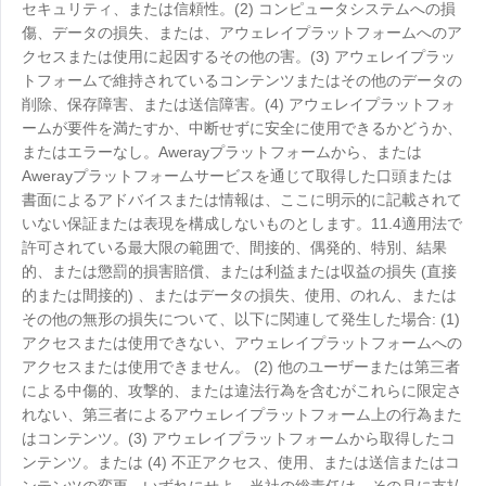
セキュリティ、または信頼性。(2) コンピュータシステムへの損
傷、データの損失、または、アウェレイプラットフォームへのア
クセスまたは使用に起因するその他の害。(3) アウェレイプラッ
トフォームで維持されているコンテンツまたはその他のデータの
削除、保存障害、または送信障害。(4) アウェレイプラットフォ
ームが要件を満たすか、中断せずに安全に使用できるかどうか、
またはエラーなし。Awerayプラットフォームから、または
Awerayプラットフォームサービスを通じて取得した口頭または
書面によるアドバイスまたは情報は、ここに明示的に記載されて
いない保証または表現を構成しないものとします。11.4適用法で
許可されている最大限の範囲で、間接的、偶発的、特別、結果
的、または懲罰的損害賠償、または利益または収益の損失 (直接
的または間接的) 、またはデータの損失、使用、のれん、または
その他の無形の損失について、以下に関連して発生した場合: (1)
アクセスまたは使用できない、アウェレイプラットフォームへの
アクセスまたは使用できません。 (2) 他のユーザーまたは第三者
による中傷的、攻撃的、または違法行為を含むがこれらに限定さ
れない、第三者によるアウェレイプラットフォーム上の行為また
はコンテンツ。(3) アウェレイプラットフォームから取得したコ
ンテンツ。または (4) 不正アクセス、使用、または送信またはコ