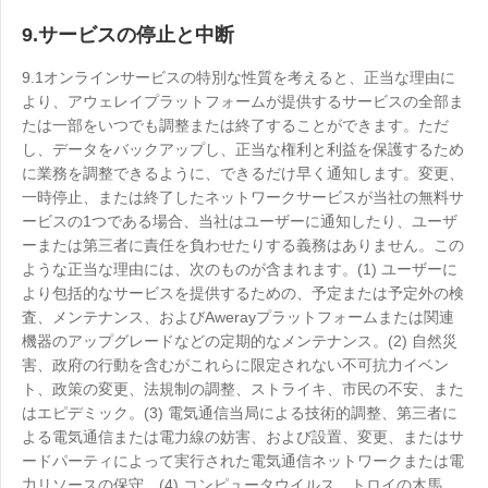
9.サービスの停止と中断
9.1オンラインサービスの特別な性質を考えると、正当な理由に
より、アウェレイプラットフォームが提供するサービスの全部ま
たは一部をいつでも調整または終了することができます。ただ
し、データをバックアップし、正当な権利と利益を保護するため
に業務を調整できるように、できるだけ早く通知します。変更、
一時停止、または終了したネットワークサービスが当社の無料サ
ービスの1つである場合、当社はユーザーに通知したり、ユーザ
ーまたは第三者に責任を負わせたりする義務はありません。この
ような正当な理由には、次のものが含まれます。(1) ユーザーに
より包括的なサービスを提供するための、予定または予定外の検
査、メンテナンス、およびAwerayプラットフォームまたは関連
機器のアップグレードなどの定期的なメンテナンス。(2) 自然災
害、政府の行動を含むがこれらに限定されない不可抗力イベン
ト、政策の変更、法規制の調整、ストライキ、市民の不安、また
はエピデミック。(3) 電気通信当局による技術的調整、第三者に
よる電気通信または電力線の妨害、および設置、変更、またはサ
ードパーティによって実行された電気通信ネットワークまたは電
力リソースの保守。(4) コンピュータウイルス、トロイの木馬、