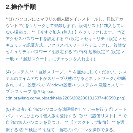
工業製造
お問い合わせ
2.操作手順
AI-translated page. Original content available in English.
チェーン小売
**(1) パソコンにヒマワリの個人版をインストールし、貝鋭アカ
スマートハードウェア
ウント **(
をクリックして登録します。設備リストに加入してい
ない場合は、 ** 【今すぐ加入 (無人) 】をクリックします。 **(2)
アクセスパスワードを設定する ** (設定-> セキュリティ設定-> セ
キュリティ認証方式、アクセスパスワードをチェックし、複雑な
セキュリティパスワードを設定する **) **(3) 起動設定 ** (設定->
一般-> 「起動スタート」にチェックを入れます)
(4) システム ** 「自動スリープ」 ** を無効にしてください。シス
テムのタイムアウトがスリープ状態になるとネットワークが切断
されます。 設定パス: Windows設定-> システム-> 電源とスリー
プ-> スリープ ![](// Upload-
cdn.orayimg.com/upload/help/2206/202206131537446590.png)
(5) 外出者が自宅のパソコンを遠隔操作してデモを行う ① ノート
パソコンにひまわり個人版を登録する; ② ** 【設備リスト】 ** で
自宅の無人パソコンを見つけ、 ** 【デスクトップ制御】 ** を選
択する ③ ** 検証 ** を経て、自宅のパソコンを操作できる。