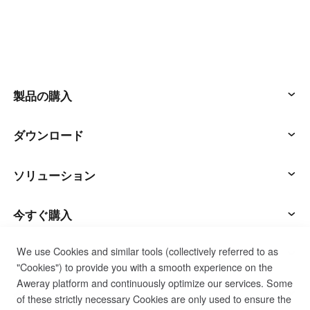
製品の購入
アウェサン
ダウンロード
アウェシード
AweSunクライアント
ソリューション
AweShell
AweSeedクライアント
ITオペレーション & サポート
今すぐ購入
We use Cookies and similar tools (collectively referred to as
スマートハードウェア
AweShellクライアント
リモートワーク
AweSunパーソナルプラン
サポート
"Cookies") to provide you with a smooth experience on the
Aweray platform and continuously optimize our services. Some
テクニカルサポート
AweSeedビジネスプラン
カスタマーサービスに連絡する
会社
of these strictly necessary Cookies are only used to ensure the