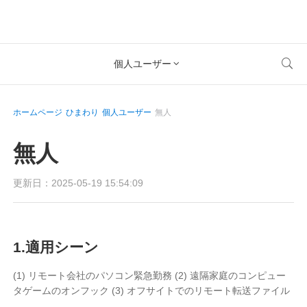
製品

個人ユーザー

アウェサン
ソリューション
リモートデスクトップ制御
ホームページ
ひまわり
個人ユーザー
無人
ダウンロード
ITオペレーション & サポート
アウェシード
Intelligenteネットワーキング
価格
無人
リモートワーク
AweSunパーソナル版
AweShell
リソース
テクニカルサポート
AweSeedクライアント
AweSunパーソナルプラン
更新日：2025-05-19 15:54:09
NATトラバーサルエキスパート
パートナー
インダストリアルIoT
AweShellクライアント
AweSeedビジネスプラン
リソース
1.適用シーン
ビデオ監視
AweShellパーソナルプラン
パートナー
もっと
(1) リモート会社のパソコン緊急勤務 (2) 遠隔家庭のコンピュー
リモートデータアクセス
AweShellビジネスプラン
タゲームのオンフック (3) オフサイトでのリモート転送ファイル