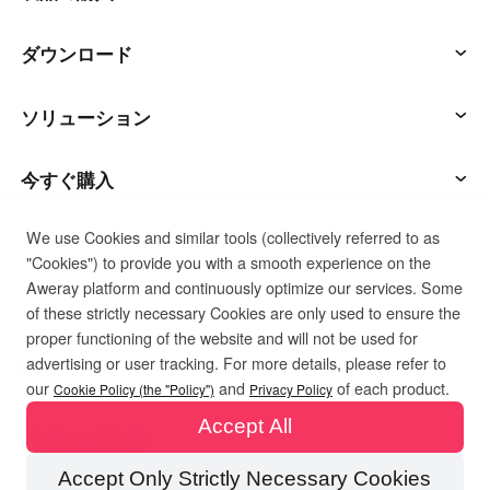
アウェサン
ダウンロード
アウェシード
AweSunクライアント
ソリューション
AweShell
AweSeedクライアント
ITオペレーション & サポート
今すぐ購入
We use Cookies and similar tools (collectively referred to as
スマートハードウェア
AweShellクライアント
リモートワーク
AweSunパーソナルプラン
サポート
"Cookies") to provide you with a smooth experience on the
Aweray platform and continuously optimize our services. Some
テクニカルサポート
AweSeedビジネスプラン
カスタマーサービスに連絡する
会社
of these strictly necessary Cookies are only used to ensure the
proper functioning of the website and will not be used for
advertising or user tracking. For more details, please refer to
インダストリアルIoT
AweShellパーソナルプラン
リソース
私たちについて
プライバシーポリシー
利用規約
クッキーポリシー
our
and
of each product.
Cookie Policy (the "Policy")
Privacy Policy
Accept All
ビデオ監視
AweShellビジネスプラン
ブログ
パートナーになる
Accept Only Strictly Necessary Cookies