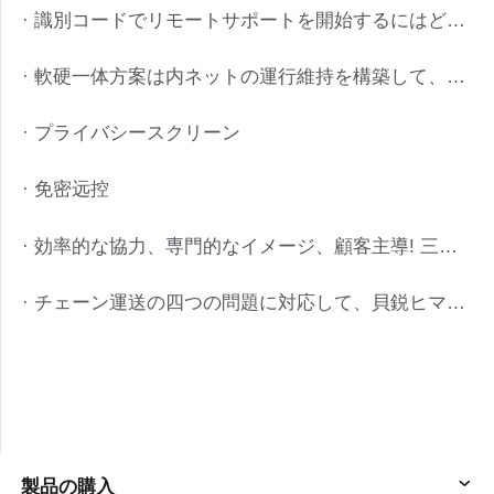
Other
· 識別コードでリモートサポートを開始するにはどうすればいいですか?
Other Regions
English
· 軟硬一体方案は内ネットの運行維持を構築して、貝鋭のヒマワリの私有化の配置は浙江の中車に力を与えます。
AI-translated page. Original content available in English.
· プライバシースクリーン
· 免密远控
· 効率的な協力、専門的なイメージ、顧客主導! 三方面は企業の技術サポートの専門の口コミを構築します。
· チェーン運送の四つの問題に対応して、貝鋭ヒマワリIT運送方案はチェーン小売業界を活性化する
製品の購入