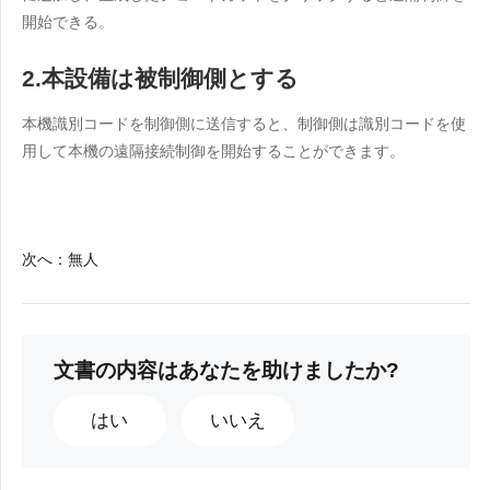
Узбекистан
Кыргызстан
開始できる。
Русский
Русский
2.本設備は被制御側とする
Europe
本機識別コードを制御側に送信すると、制御側は識別コードを使
用して本機の遠隔接続制御を開始することができます。
United Kingdom
España
English
Español
Россия
Белару́сь
Русский
Русский
次へ
：
無人
Україна
Deutschland
English
English
Belgien
文書の内容はあなたを助けましたか?
English
はい
いいえ
North America
United States
Canada