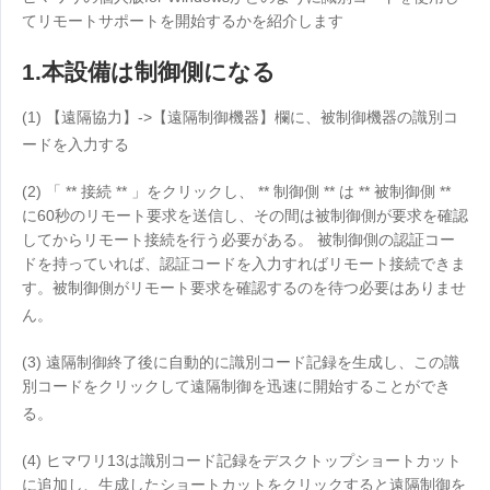
工業製造
お問い合わせ
てリモートサポートを開始するかを紹介します
Asia
チェーン小売
1.本設備は制御側になる
中國香港
中國澳門
スマートハードウェア
繁體中文
繁體中文
(1) 【遠隔協力】->【遠隔制御機器】欄に、被制御機器の識別コ
中國台灣
日本
ードを入力する
繁體中文
日本語
(2) 「 ** 接続 ** 」をクリックし、 ** 制御側 ** は ** 被制御側 **
한국
Malaysia
に60秒のリモート要求を送信し、その間は被制御側が要求を確認
한국어
English
してからリモート接続を行う必要がある。 被制御側の認証コー
ประเทศไทย
Việt Nam
ドを持っていれば、認証コードを入力すればリモート接続できま
す。被制御側がリモート要求を確認するのを待つ必要はありませ
ไทย
Tiếng Việt
ん。
دولة الإمارات العربية المتحدة
English
(3) 遠隔制御終了後に自動的に識別コード記録を生成し、この識
Philippines
Singapore
別コードをクリックして遠隔制御を迅速に開始することができ
る。
English
English
Indonesia
Қазақстан
(4) ヒマワリ13は識別コード記録をデスクトップショートカット
English
Русский
に追加し、生成したショートカットをクリックすると遠隔制御を