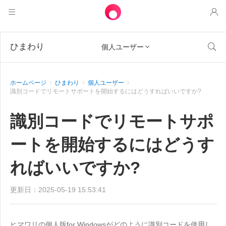
製品
ひまわり

個人ユーザー

アウェサン
ソリューション
リモートデスクトップ制御
ホームページ
ひまわり
個人ユーザー
ダウンロード
ITオペレーション & サポート
アウェシード
識別コードでリモートサポートを開始するにはどうすればいいですか?
Intelligenteネットワーキング
価格
リモートワーク
AweSunパーソナル版
識別コードでリモートサポ
AweShell
リソース
テクニカルサポート
AweSeedクライアント
AweSunパーソナルプラン
NATトラバーサルエキスパート
ートを開始するにはどうす
パートナー
インダストリアルIoT
AweShellクライアント
AweSeedビジネスプラン
リソース
ればいいですか?
ビデオ監視
AweShellパーソナルプラン
パートナー
もっと
更新日：2025-05-19 15:53:41
日本
リモートデータアクセス
AweShellビジネスプラン
日本語
ヒマワリの個人版for Windowsがどのように識別コードを使用し