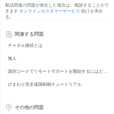
製品関連の問題が発生した場合は、相談することがで
English
English
きます
オンラインカスタマーサービス
助けを求め
México
る。
Español
関連する問題
South America
Colombia
Perú
· チャネル接続とは
Español
Español
· 無人
Argentina
Venezuela
Español
Español
· 識別コードでリモートサポートを開始するにはどうすればいいですか?
Oceania
· ひまわり安全遠隔制御チュートリアル
Australia
New Zealand
English
English
その他の問題